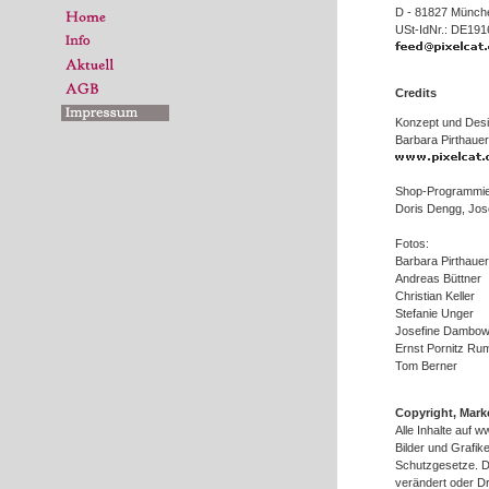
D - 81827 Münch
USt-IdNr.: DE19
Credits
Konzept und Desi
Barbara Pirthauer
Shop-Programmie
Doris Dengg, Jos
Fotos:
Barbara Pirthauer
Andreas Büttner
Christian Keller
Stefanie Unger
Josefine Dambo
Ernst Pornitz Rum
Tom Berner
Co
pyright, Mar
Alle Inhalte auf 
Bilder und Grafi
Schutzgesetze. De
verändert oder D