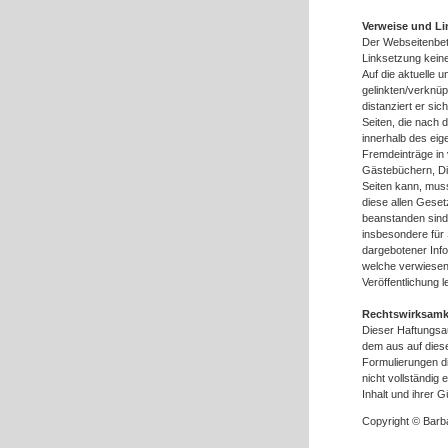
Verweise und Li
Der Webseitenbetr
Linksetzung keine
Auf die aktuelle 
gelinkten/verknüp
distanziert er sic
Seiten, die nach d
innerhalb des eig
Fremdeinträge in 
Gästebüchern, Dis
Seiten kann, muss
diese allen Geset
beanstanden sind. 
insbesondere für
dargebotener Infor
welche verwiesen 
Veröffentlichung l
Rechtswirksamk
Dieser Haftungsau
dem aus auf diese
Formulierungen di
nicht vollständig
Inhalt und ihrer G
Copyright © Barb