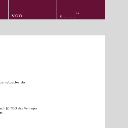
t nach §6 TDG des Vertrages
te: