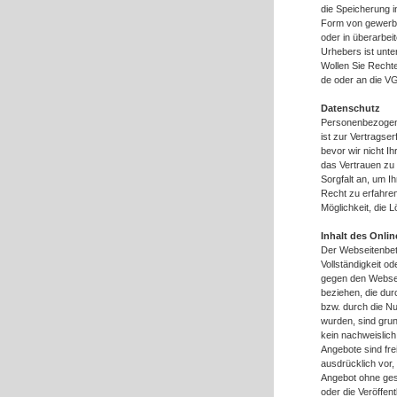
die Speicherung i
Form von gewerbli
oder in überarbe
Urhebers ist unte
Wollen Sie Rechte
de oder an die VG
Datenschutz
Personenbezogene
ist zur Vertragser
bevor wir nicht I
das Vertrauen zu
Sorgfalt an, um I
Recht zu erfahre
Möglichkeit, die 
Inhalt des Onli
Der Webseitenbetr
Vollständigkeit o
gegen den Webseit
beziehen, die du
bzw. durch die Nu
wurden, sind gru
kein nachweislich
Angebote sind fre
ausdrücklich vor,
Angebot ohne ges
oder die Veröffent