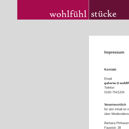
Impressum
Kontakt
Email
Telefon
0160-7541204
V
erantwortlich
für den Inhalt is
über Mediendiens
Barbara Pirthauer
Fauststr. 38