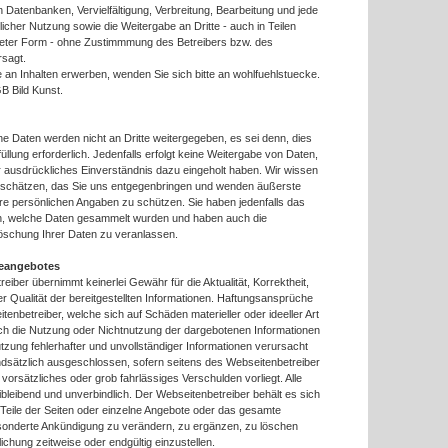
n Datenbanken, Vervielfältigung, Verbreitung, Bearbeitung und jede
cher Nutzung sowie die Weitergabe an Dritte - auch in Teilen
iteter Form - ohne Zustimmmung des Betreibers bzw. des
rsagt.
 an Inhalten erwerben, wenden Sie sich bitte an wohlfuehlstuecke.
B Bild Kunst.
 Daten werden nicht an Dritte weitergegeben, es sei denn, dies
füllung erforderlich. Jedenfalls erfolgt keine Weitergabe von Daten,
hr ausdrückliches Einverständnis dazu eingeholt haben. Wir wissen
 schätzen, das Sie uns entgegenbringen und wenden äußerste
hre persönlichen Angaben zu schützen. Sie haben jedenfalls das
n, welche Daten gesammelt wurden und haben auch die
Löschung Ihrer Daten zu veranlassen.
neangebotes
eiber übernimmt keinerlei Gewähr für die Aktualität, Korrektheit,
der Qualität der bereitgestellten Informationen. Haftungsansprüche
enbetreiber, welche sich auf Schäden materieller oder ideeller Art
rch die Nutzung oder Nichtnutzung der dargebotenen Informationen
tzung fehlerhafter und unvollständiger Informationen verursacht
ndsätzlich ausgeschlossen, sofern seitens des Webseitenbetreiber
 vorsätzliches oder grob fahrlässiges Verschulden vorliegt. Alle
ibleibend und unverbindlich. Der Webseitenbetreiber behält es sich
 Teile der Seiten oder einzelne Angebote oder das gesamte
onderte Ankündigung zu verändern, zu ergänzen, zu löschen
lichung zeitweise oder endgültig einzustellen.