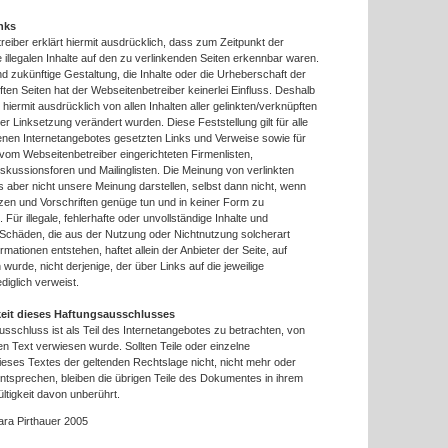
nks
eiber erklärt hiermit ausdrücklich, dass zum Zeitpunkt der
 illegalen Inhalte auf den zu verlinkenden Seiten erkennbar waren.
und zukünftige Gestaltung, die Inhalte oder die Urheberschaft der
ften Seiten hat der Webseitenbetreiber keinerlei Einfluss. Deshalb
h hiermit ausdrücklich von allen Inhalten aller gelinkten/verknüpften
er Linksetzung verändert wurden. Diese Feststellung gilt für alle
enen Internetangebotes gesetzten Links und Verweise sowie für
vom Webseitenbetreiber eingerichteten Firmenlisten,
kussionsforen und Mailinglisten. Die Meinung von verlinkten
 aber nicht unsere Meinung darstellen, selbst dann nicht, wenn
zen und Vorschriften genüge tun und in keiner Form zu
Für illegale, fehlerhafte oder unvollständige Inhalte und
 Schäden, die aus der Nutzung oder Nichtnutzung solcherart
mationen entstehen, haftet allein der Anbieter der Seite, auf
wurde, nicht derjenige, der über Links auf die jeweilige
ediglich verweist.
eit dieses Haftungsausschlusses
sschluss ist als Teil des Internetangebotes zu betrachten, von
n Text verwiesen wurde. Sollten Teile oder einzelne
eses Textes der geltenden Rechtslage nicht, nicht mehr oder
 entsprechen, bleiben die übrigen Teile des Dokumentes in ihrem
ültigkeit davon unberührt.
ara Pirthauer 2005