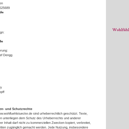
en
1625689
gn:
rung:
ef Dengg
wy
pff
ken- und Schutzrechte
www.wohlfuehlstuecke.de sind urheberrechtlich geschützt. Texte,
ken unterliegen dem Schutz des Urheberrechts und anderer
r Inhalt darf nicht zu kommerziellen Zwecken kopiert, verbreitet,
ritten zugänglich gemacht werden. Jede Nutzung, insbesondere