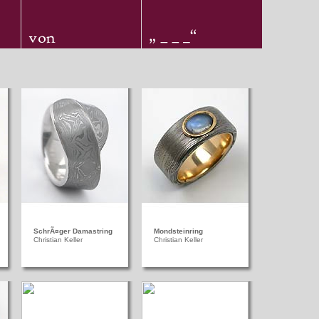
SchrÃ¤ger Damastring
Mondsteinring
Christian Keller
Christian Keller