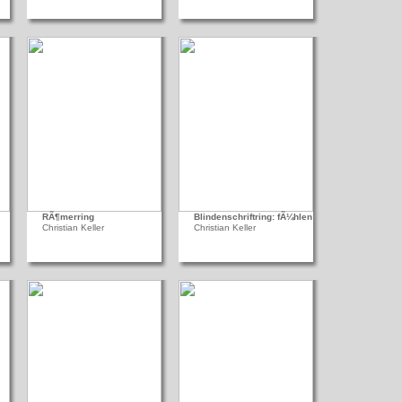
RÃ¶merring
Blindenschriftring: fÃ¼hlen
Christian Keller
Christian Keller