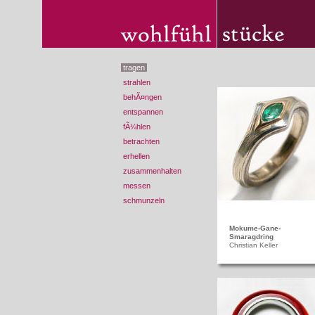
tragen
strahlen
behÃ¤ngen
entspannen
fÃ¼hlen
betrachten
erhellen
zusammenhalten
messen
schmunzeln
Mokume-Gane-
Smaragdring
Christian Keller