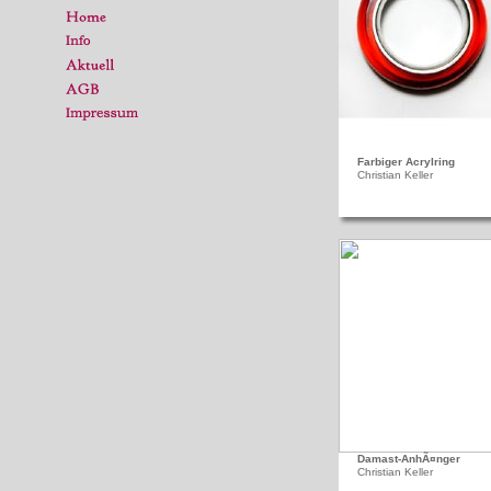
Farbiger Acrylring
Christian Keller
Damast-AnhÃ¤nger
Christian Keller