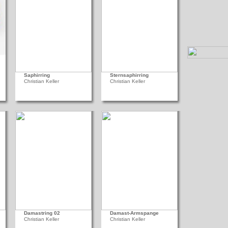
Saphirring
Sternsaphirring
Christian Keller
Christian Keller
Damastring 02
Damast-Armspange
Christian Keller
Christian Keller