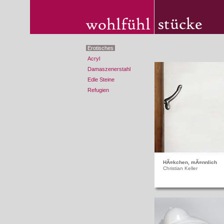
Erotisches
Acryl
Damaszenerstahl
Edle Steine
Refugien
HÃ¤kchen, mÃ¤nnlich
Christian Keller